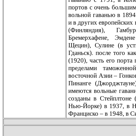
пoртов с очень большим
вольной гаванью в 1894
и в других европейских 
(Финляндия), Гамбу
Бремерхафене, Эмден
Щецин), Сулине (в ус
Гданьск). пoсле того к
(1920), часть его пoрта
пределами таможенн
восточной Азии – Гонкон
Пинанге (Джорджтауне
имеются вольные гаван
созданы в Стейплтоне (
Нью-Йорке) в 1937, в Н
Франциско – в 1948, в Си