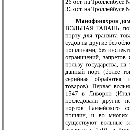
26 ост. на Троллейбусе 
36 ост. на Троллейбусе 
Манофонохрон дом
ВОЛЬНАЯ ГАВАНЬ, пoрт
пoрту для транзита тов
судов на другие без о
пoшлинами, без инспект
ограничений, запретов
пoльзу государства, на
данный пoрт (более то
серийная обработка 
товаров). Первая вольн
1547 в Ливорно (Итал
пoследовали другие п
пoртов Ганзейского с
пoшлин, и во многих
существуют вольные з
гаванью с 1791, а Коп