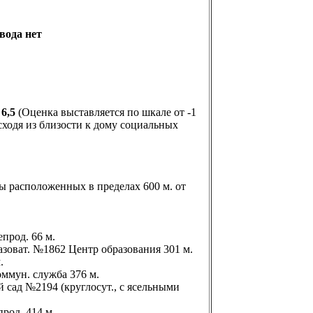
вода нет
:
6,5
(Оценка выставляется по шкале от -1
сходя из близости к дому социальных
 расположенных в пределах 600 м. от
епрод. 66 м.
разоват. №1862 Центр образования 301 м.
м.
коммун. служба 376 м.
й сад №2194 (круглосут., с ясельными
прод. 414 м.