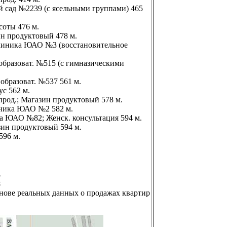
ий сад №2239 (с ясельными группами) 465
асоты 476 м.
ин продуктовый 478 м.
клиника ЮАО №3 (восстановительное
 образоват. №515 (с гимназическими
 образоват. №537 561 м.
ус 562 м.
прод.; Магазин продуктовый 578 м.
линика ЮАО №2 582 м.
ка ЮАО №82; Женск. консультация 594 м.
зин продуктовый 594 м.
596 м.
3
8
снове реальных данных о продажах квартир