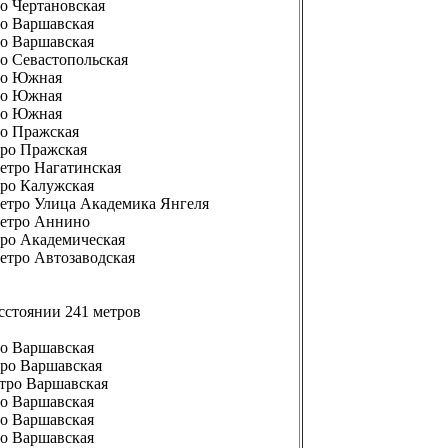
ро Чертановская
ро Варшавская
ро Варшавская
ро Севастопольская
тро Южная
тро Южная
тро Южная
ро Пражская
тро Пражская
метро Нагатинская
тро Калужская
 метро Улица Академика Янгеля
 метро Аннино
тро Академическая
метро Автозаводская
сстоянии 241 метров
ро Варшавская
тро Варшавская
етро Варшавская
ро Варшавская
ро Варшавская
ро Варшавская