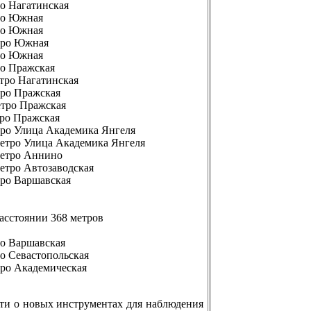
ро Нагатинская
тро Южная
тро Южная
етро Южная
тро Южная
ро Пражская
етро Нагатинская
тро Пражская
етро Пражская
тро Пражская
етро Улица Академика Янгеля
 метро Улица Академика Янгеля
 метро Аннино
метро Автозаводская
тро Варшавская
расстоянии 368 метров
ро Варшавская
ро Севастопольская
тро Академическая
ести о новых инструментах для наблюдения