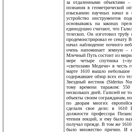
за отдаленными объектами – 
познания в геометрической оп
изысканию научных начал и 
устройство инструментов под
основываясь на законах прел
единодушно считают, что Галил
телескоп. Он изготовил трубу 
продемонстрировал ее сенату 
начал наблюдение ночного неб
очень напоминает земную – о
Млечный Путь состоит из мириа
мере четыре спутника («лу
«светилами Медичи» в честь г
марте 1610 вышло небольшое 
содержавшее обзор всех его т
Звездный вестник (Siderius N
тому времени тиражом: 550 
нескольких дней. Галилей не т
объекты своим согражданам, но
по дворам многих европейск
сделали свое дело: в 1610
дoлжности профессора Пизанс
чтения лекций, и ему было на
получал прежде. В том же 161
было множество причин. И е