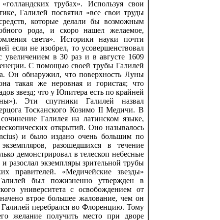
«голландских трубах». Используя свои
тике, Галилей посвятил «все свои труды
средств, которые делали бы возможным
oбного рода, и скоро нашел желаемое,
омления света». Историки науки почти
ей если не изобрел, то усовершенствовал
с увеличением в 30 раз и в августе 1609
Венеции. С помощью своей трубы Галилей
а. Он обнаружил, что поверхность Луны
на такая же неровная и гористая; что
дoв звезд; что у Юпитера есть по крайней
ны»). Эти спутники Галилей назвал
ерцога Тосканского Козимо II Медичи. В
сочинение Галилея на латинском языке,
елескопических открытий. Оно называлось
uncius) и было издано очень большим по
экземпляров, разошедшихся в течение
олько демонстрировал в телескоп небесные
 и разослал экземпляры зрительной трубы
их правителей. «Медичейские звезды»
 Галилей был пожизненно утвержден в
кого университета с освобождением от
значено втрое большее жалование, чем он
0 Галилей перебрался во Флоренцию. Тому
го желание получить место при дворе