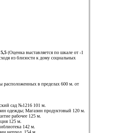
:
5,5
(Оценка выставляется по шкале от -1
сходя из близости к дому социальных
 расположенных в пределах 600 м. от
тский сад №1216 101 м.
азин одежды; Магазин продуктовый 120 м.
житие рабочее 125 м.
иция 125 м.
 Библиотека 142 м.
зин непрод. 154 м.