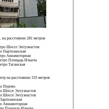
. на расстоянии 281 метров
етро Шоссе Энтузиастов
ро Партизанская
етро Авиамоторная
 метро Площадь Ильича
метро Таганская
нтр на расстоянии 335 метров
ро Перово
ро Шоссе Энтузиастов
ро Шоссе Энтузиастов
 Партизанская
тро Авиамоторная
етро Площадь Ильича