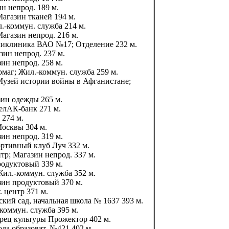
ин непрод. 189 м.
 Магазин тканей 194 м.
л.-коммун. служба 214 м.
 Магазин непрод. 216 м.
оликлиника ВАО №17; Отделение 232 м.
зин непрод. 237 м.
зин непрод. 258 м.
рмаг; Жил.-коммун. служба 259 м.
 Музей истории войны в Афганистане;
азин одежды 265 м.
ЗелАК-банк 271 м.
 274 м.
 Москвы 304 м.
зин непрод. 319 м.
ортивный клуб Луч 332 м.
тр; Магазин непрод. 337 м.
родуктовый 339 м.
 Жил.-коммун. служба 352 м.
азин продуктовый 370 м.
. центр 371 м.
ский сад, начальная школа № 1637 393 м.
-коммун. служба 395 м.
орец культуры Прожектор 402 м.
ола образоват. №421 402 м.