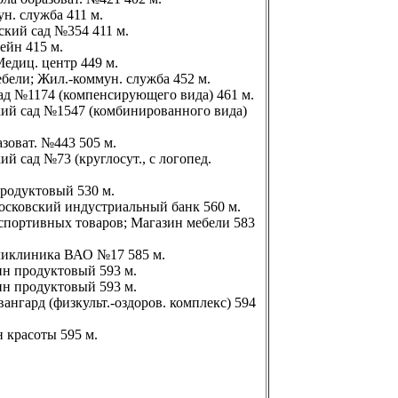
ун. служба 411 м.
тский сад №354 411 м.
сейн 415 м.
 Медиц. центр 449 м.
ебели; Жил.-коммун. служба 452 м.
сад №1174 (компенсирующего вида) 461 м.
ский сад №1547 (комбинированного вида)
азоват. №443 505 м.
ий сад №73 (круглосут., с логопед.
продуктовый 530 м.
 Московский индустриальный банк 560 м.
 спортивных товаров; Магазин мебели 583
оликлиника ВАО №17 585 м.
зин продуктовый 593 м.
зин продуктовый 593 м.
ангард (физкульт.-оздоров. комплекс) 594
н красоты 595 м.