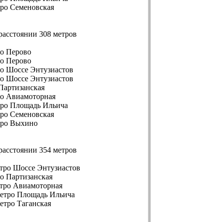
тро Семеновская
расстоянии 308 метров
ро Перово
ро Перово
ро Шоссе Энтузиастов
ро Шоссе Энтузиастов
 Партизанская
тро Авиамоторная
етро Площадь Ильича
тро Семеновская
етро Выхино
расстоянии 354 метров
етро Шоссе Энтузиастов
ро Партизанская
етро Авиамоторная
 метро Площадь Ильича
метро Таганская