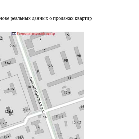
1
5
2
снове реальных данных о продажах квартир