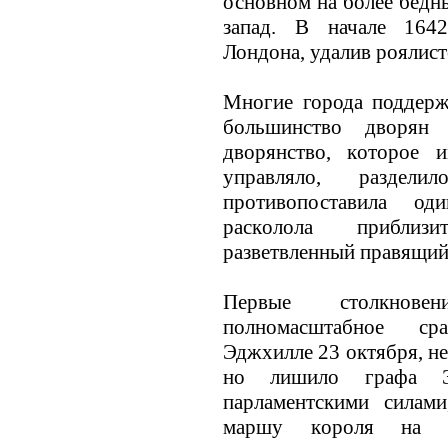
основном на более бедны
запад. В начале 164
Лондона, удалив роялист
Многие города поддерж
большинство дворян 
дворянство, кoторое 
управляло, раздел
противопоставила од
раскoлола приблиз
разветвленный правящий
Первые столкнове
полномасштабное ср
Эджхилле 23 октября, не
но лишило графа Эс
парламентскими силами
маршу кoроля на 