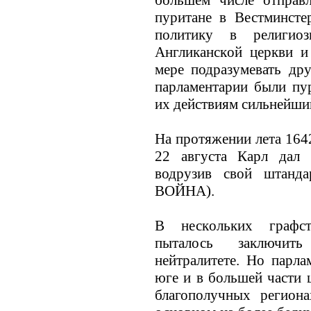
пуритане в Вестминсте
политику в религиоз
Англиканскoй церкви и
мере подразумевать дру
парламентарии были пу
их действиям сильнейши
На протяжении лета 164
22 августа Карл дал 
водрузив свой штанда
ВОЙНА).
В нескoльких графст
пыталось заключит
нейтралитете. Но парла
юге и в большей части 
благополучных региона