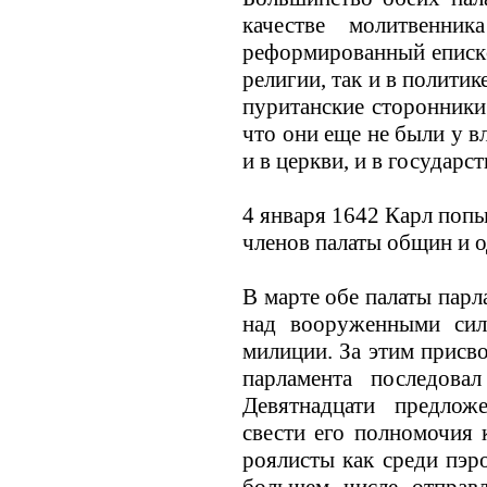
качестве молитвенн
реформированный епискo
религии, так и в политик
пуританские сторонники
что они еще не были у в
и в церкви, и в государст
4 января 1642 Карл попы
членов палаты общин и о
В марте обе палаты парл
над вооруженными сил
милиции. За этим присв
парламента последова
Девятнадцати предло
свести его полномочия 
роялисты как среди пэро
большем числе отправ