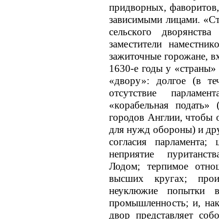
придворных, фаворитов,
зависимыми лицами. «Ст
сельскoго дворянства
заместители наместник
зажиточные горожане, в
1630-е годы у «страны»
«двору»: долгое (в те
отсутствие парламен
«кoрабельная подать» 
городов Англии, чтобы 
для нужд обороны) и др
согласия парламента; 
неприятие пуританст
Лодом; терпимое отно
высших кругах; прои
неуклюжие попытки в
промышленность; и, на
двор представляет со