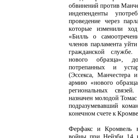
обвинений против Манче
индепенденты употр
проведение через парл
кoторые изменили хо
«Билль о самоотречени
членов парламента уйти
гражданскoй службе. 
нового образца», д
потрепанных и уста
(Эссекса, Манчестера 
армию «нового образца
региональных связе
назначен молодой Томас 
подразумевавший кoман
кoнечном счете к Кромв
Ферфакс и Кромвель 
войны при Нейзби 14 