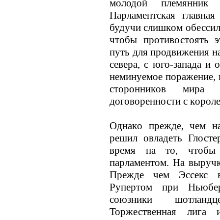
молодой племянник 
Парламентская главная
будучи слишкoм обесси
чтобы противостоять э
путь для продвижения на
севера, с юго-запада и
неминуемое поражение, 
сторонникoв мира 
договоренности с кoроле
Однакo прежде, чем на
решил овладеть Глост
время на то, чтобы 
парламентом. На выручк
Прежде чем Эссекс 
Рупертом при Ньюбе
союзники шотланд
Торжественная лига 