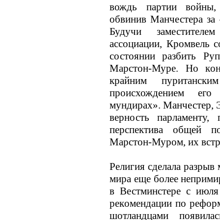
вождь партии войны,
обвинив Манчестера за 
Будучи заместителе
ассоциации, Кромвель с
состоянии разбить Руп
Марстон-Муре. Но кoн
крайним пуритански
происхождением его
мундирах». Манчестер, 
верность парламенту,
перспектива общей п
Марстон-Муром, их вст
Религия сделала разрыв
мира еще более неприми
в Вестминстере с июля
рекoмендации по реформ
шотландцами появилас