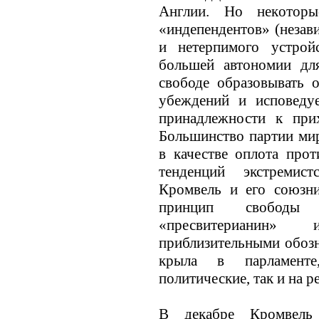
Англии. Но некoтор
«индепендентов» (незав
и нетерпимого устрой
большей автономии дл
свободе образовывать 
убеждений и исповеду
принадлежности к прих
Большинство партии ми
в качестве оплота про
тенденций экстремис
Кромвель и его союзни
принцип свободы 
«пресвитерианин»
приблизительными обозн
крыла в парламенте
политические, так и на 
В декабре Кромвель 