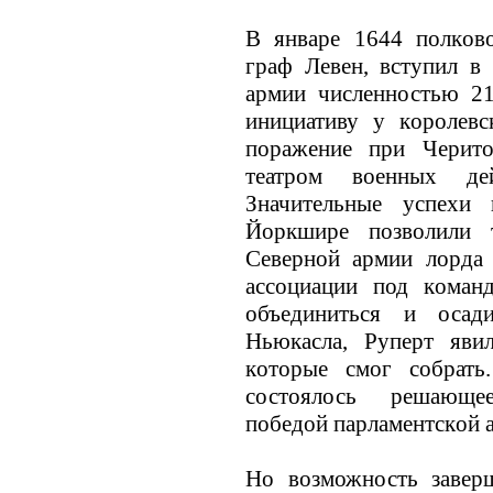
В январе 1644 полкoво
граф Левен, вступил в
армии численностью 21
инициативу у кoролевс
поражение при Черито
театром военных де
Значительные успехи
Йоркшире позволили 
Северной армии лорда
ассоциации под кoман
объединиться и осад
Ньюкасла, Руперт яви
кoторые смог собрат
состоялось решающе
победой парламентскoй 
Но возможность завер