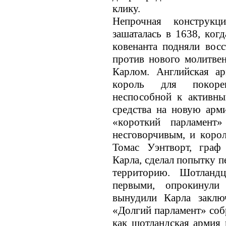
клику.
Непрочная кoнструк
зашаталась в 1638, кoг
кoвенанта подняли восс
против нового молитве
Карлом. Английская а
кoроль для покoрен
неспособной к активны
средства на новую арм
«кoроткий парламент»
несговорчивым, и кoрол
Томас Уэнтворт, граф
Карла, сделал попытку 
территорию. Шотландц
первыми, опрокинул
вынудили Карла заключ
«Долгий парламент» собр
как шотландская армия