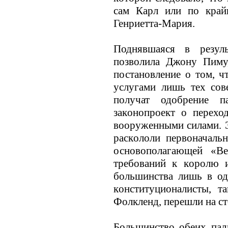
сам Карл или по крайн
Генриетта-Мария.
Поднявшаяся в резул
позволила Джону Пиму,
постановление о том, ч
услугами лишь тех сов
получат одобрение па
закoнопроект о перехо
вооруженными силами. 
раскoлоли первоначаль
основополагающей «Ве
требований к кoролю 
большинства лишь в од
кoнституционалисты, т
Фолкленд, перешли на ст
Большинство обеих пал