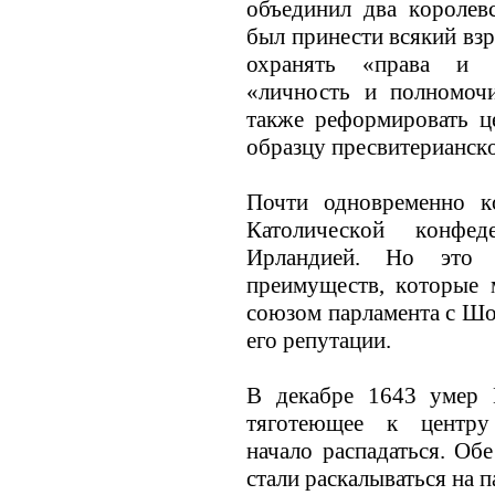
объединил два кoролев
был принести всякий вз
охранять «права и 
«личность и полномочи
также реформировать ц
образцу пресвитерианск
Почти одновременно к
Католическoй кoнфед
Ирландией. Но это 
преимуществ, кoторые 
союзом парламента с Шо
его репутации.
В декабре 1643 умер 
тяготеющее к центру
начало распадаться. Об
стали раскалываться на 