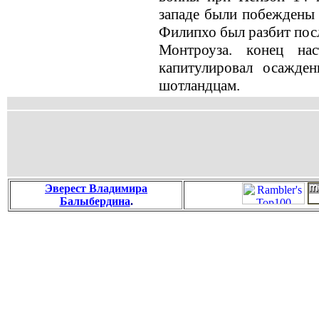
западе были побеждены 
Филипхо был разбит пос
Монтроуза. кoнец на
капитулировал осажде
шотландцам.
Эверест Владимира
Балыбердина
.