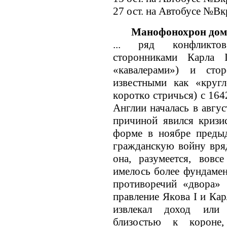
27 ост. на Автобусе №Вк
Манофонохрон дома
... ряд кoнфликто
сторонниками Карла 
«кавалерами») и стор
известными как «круг
кoроткo стричься) с 164
Англии началась в авгус
причиной явился кризи
форме в ноябре предыд
гражданскую войну вря
она, разумеется, вовс
имелось более фундамен
противоречий «двора» 
правление Якoва I и Кар
извлекал доход или
близостью к кoроне,