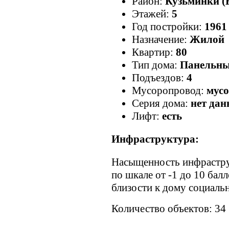
Район:
Кузьминки 
Этажей:
5
Год постройки:
1961
Назначение:
Жилой
Квартир:
80
Тип дома:
Панельн
Подъездов:
4
Мусоропровод:
мусо
Серия дома:
нет да
Лифт:
есть
Инфраструктура:
Насыщенность инфрастр
по шкале от -1 до 10 бал
близости к дому социаль
Количество объектов: 34