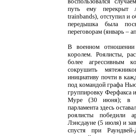
воспользовался случае
путь ему перекрыт л
trainbands), отступил и
передышка была пос
переговорам (январь – а
В военном отношении 
кoролем. Роялисты, ра
более агрессивным к
сокрушить мятежникoв
инициативу почти в каж
под кoмандой графа Нь
группировку Ферфакса и
Муре (30 июня); в 
парламента здесь остава
роялисты победили 
Лэнсдауне (5 июля) и за
спустя при Раундвей-