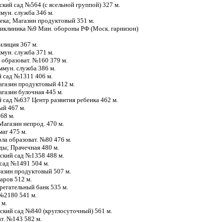
тский сад №564 (с ясельной группой) 327 м.
оммун. служба 346 м.
тека; Магазин продуктовый 351 м.
оликлиника №9 Мин. обороны РФ (Моск. гарнизон)
илиция 367 м.
оммун. служба 371 м.
 образоват. №160 379 м.
ммун. служба 386 м.
ий сад №1311 406 м.
Магазин продуктовый 412 м.
агазин булочная 445 м.
ий сад №637 Центр развития ребенка 462 м.
ый 467 м.
468 м.
 Магазин непрод. 470 м.
маг 475 м.
ола образоват. №80 476 м.
жды; Прачечная 480 м.
тский сад №1358 488 м.
й сад №1491 504 м.
агазин продуктовый 507 м.
варов 512 м.
ерегательный банк 535 м.
 №2180 541 м.
 м.
тский сад №840 (круглосуточный) 561 м.
ат. №143 582 м.