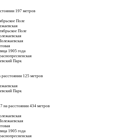
сстоянии 197 метров
ябрьское Поле
лежаевская
тябрьское Поле
Полежаевская
 Полежаевская
еговая
лица 1905 года
Краснопресненская
левский Парк
на расстоянии 125 метров
лежаевская
левский Парк
37 на расстоянии 434 метров
Полежаевская
 Полежаевская
еговая
лица 1905 года
Краснопресненская