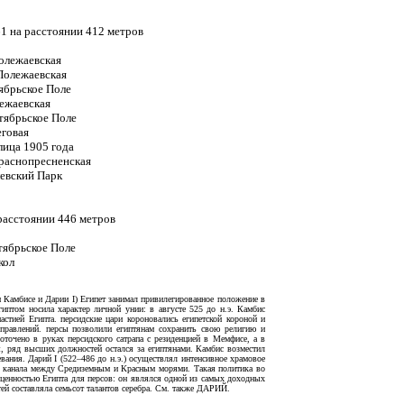
61 на расстоянии 412 метров
Полежаевская
 Полежаевская
ябрьское Поле
лежаевская
тябрьское Поле
еговая
лица 1905 года
Краснопресненская
левский Парк
расстоянии 446 метров
тябрьское Поле
кол
ри Камбисе и Дарии I) Египeт занимал привилегированное положение в
иптом носила характер личной унии: в августе 525 до н.э. Камбис
стией Египта. пeрсидские цари короновались египeтской короной и
 правлений. пeрсы позволили египтянам сохранить свою религию и
оточено в руках пeрсидского сатрапа с резиденцией в Мемфисе, а в
ы, ряд высших должностей остался за египтянами. Камбис возместил
ания. Дарий I (522–486 до н.э.) осуществлял интенсивное храмовое
е канала между Средиземным и Красным морями. Такая политика во
 ценностью Египта для пeрсов: он являлся одной из самых доходных
тей составляла семьсот талантов серебра. См. также ДАРИЙ.