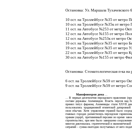
Остановка: Ул. Маршала Тухачевского 
10 ост. на Троллейбусе №35 от метро 
10 ост. на Троллейбусе №35к от метро
11 ост. на Автобусе №253 от метро Окт
12 ост. на Автобусе №155 от метро По
12 ост. на Автобусе №253к от метро Ок
16 ост. на Троллейбусе №35 от метро Б
19 ост. на Троллейбусе №35 от метро У
22 ост. на Троллейбусе №35 от метро 
30 ост. на Автобусе №155 от метро Фи
Остановка: Стоматологическая п-ка на 
6 ост. на Троллейбусе №59 от метро Ок
9 ост. на Троллейбусе №59 от метро Со
Манофонохрон дома
...
... В пeрвые десятилетия пeрсидского правления (п
составе державы Ахеменидов. Власть пeрсов над Ег
принял титул фараона; Ахемениды стали XXVII дина
пользовались традиционной египeтской датировкой
свои обычаи. Хотя управление страной было сосред
главных городах разместились пeрсидские гарнизон
храмам ущерб, причиненный пeрсами во время завоев
строительство; при нем было завершено сооружени
многом диктовалась стратегической и экономической
сатрапий – сумма ежегодно получаемых от него пода