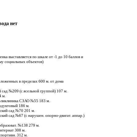
вода нет
енка выставляется по шкале от -1 до 10 баллов и
ому социальных объектов)
ложенных в пределах 600 м. от дома
ий сад №209 (с ясельной группой) 107 м.
4 м.
Поликлиника СЗАО №55 183 м.
родуктовый 186 м.
тский сад №70 201 м.
ский сад №67 (с нарушен. опорно-двигат. аппар.)
 образоват. №138 279 м.
интернат 308 м.
 спортивн. 312 м.