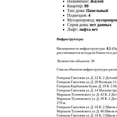
Назначение:
Жилой
Квартир:
80
Тип дома:
Панельный
Подъездов:
4
Мусоропровод:
мусоропро
Серия дома:
нет данных
Лифт:
лифта нет
Инфраструктура:
Насыщенность инфраструктуры:
8,5
(Оц
рассчитывается исходя из близости к д
Количество объектов: 39
Список объектов инфраструктуры распо
Генерала Глаголева ул. Д. 22 К. 2 Детск
Генерала Глаголева ул. Д. 20 Колледж 11
Генерала Карбышева бульв. Д. 19 К. 5 
Генерала Глаголева ул. Д. 14 Магазин п
Маршала Тухачевского ул. Д. 43 К. 2 Де
Маршала Тухачевского ул. Д. 39 К. 2 Дет
279 м.
Генерала Глаголева ул. Д. 10 К. 2 Школа
Маршала Тухачевского ул. Д. 46 Школа 
Генерала Глаголева ул. Д. 10 К. 3 Школа