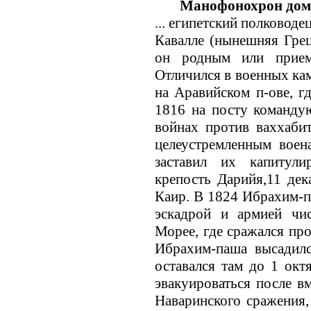
Манофонохрон дома 
... eгипетский полковод
Кавалле (нынешняя Грец
он родным или прие
Отличился в военных ка
на Аравийском п-ове, г
1816 на посту команду
войнах против ваххаби
целеустремленным воен
заставил их капитули
крепость Дарийя,11 де
Каир. В 1824 Ибрахим-
эскадрой и армией чи
Морее, где сражался про
Ибрахим-паша высадил
оставался там до 1 окт
эвакуироваться после в
Наваринского сражения,