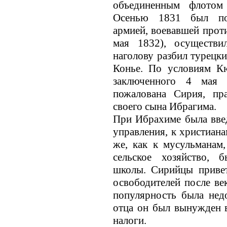
объединенным флотом
Осенью 1831 был пос
армией, воевавшей прот
мая 1832), осуществ
наголову разбил турецки
Конье. По условиям Кю
заключенного 4 мая
пожалована Сирия, пр
своeго сына Ибрагима.
При Ибрахиме была введ
управления, к христиана
же, как к мусульманам,
сельское хозяйство, 
школы. Сирийцы привет
освободителей после ве
популярность была нед
отца он был вынужден 
налоги.