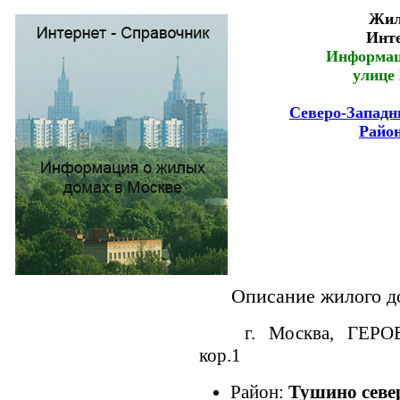
Жил
Инте
Информац
улице 
Северо-Западн
Райо
Описание жилого до
г. Москва, ГЕРО
кор.1
Район:
Тушино севе