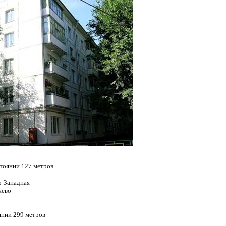
стоянии 127 метров
о-Западная
яево
янии 299 метров