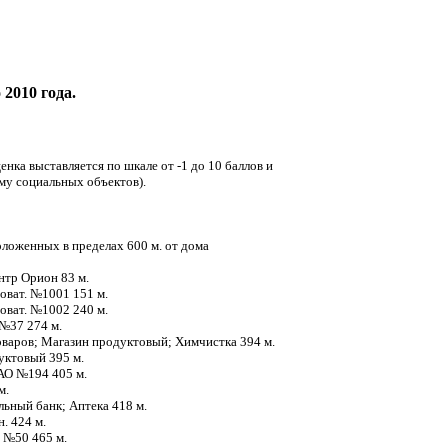
 2010 года.
енка выставляется по шкале от -1 до 10 баллов и
ому социальных объектов).
ложенных в пределах 600 м. от дома
ентр Орион 83 м.
оват. №1001 151 м.
оват. №1002 240 м.
 №37 274 м.
оваров; Магазин продуктовый; Химчистка 394 м.
уктовый 395 м.
ЗАО №194 405 м.
 м.
льный банк; Аптека 418 м.
н. 424 м.
д №50 465 м.