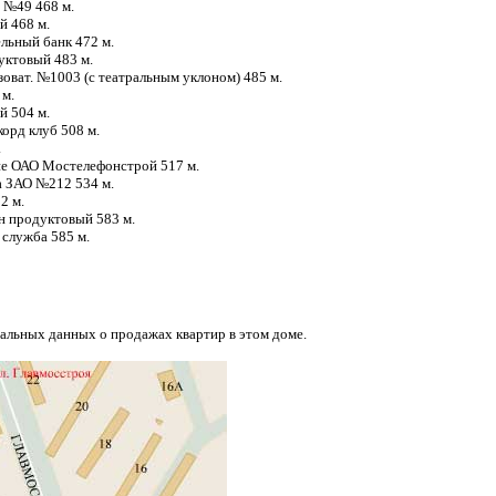
д №49 468 м.
й 468 м.
ельный банк 472 м.
уктовый 483 м.
зоват. №1003 (с театральным уклоном) 485 м.
 м.
й 504 м.
корд клуб 508 м.
.
тие ОАО Мостелефонстрой 517 м.
а ЗАО №212 534 м.
52 м.
ин продуктовый 583 м.
. служба 585 м.
еальных данных о продажах квартир в этом доме.