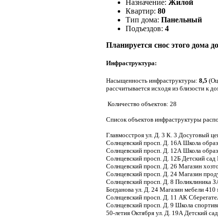
Назначение:
Жилой
Квартир:
80
Тип дома:
Панельный
Подъездов:
4
Планируется снос этого дома до
Инфраструктура:
Насыщенность инфраструктуры:
8,5
(Оц
рассчитывается исходя из близости к д
Количество объектов: 28
Список объектов инфраструктуры распо
Главмосстроя ул. Д. 3 К. 3 Досуговый ц
Солнцевский просп. Д. 16А Школа образ
Солнцевский просп. Д. 12А Школа образ
Солнцевский просп. Д. 12Б Детский сад
Солнцевский просп. Д. 26 Магазин хозт
Солнцевский просп. Д. 24 Магазин прод
Солнцевский просп. Д. 8 Поликлиника 
Богданова ул. Д. 24 Магазин мебели 410
Солнцевский просп. Д. 11 АК Сберегате
Солнцевский просп. Д. 9 Школа спортив
50-летия Октября ул. Д. 19А Детский са