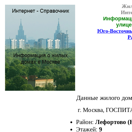
Жил
Инте
Информаци
улице
Юго-Восточны
Р
Данные жилого дома
г. Москва, ГОСПИТ
Район:
Лефортово 
Этажей:
9