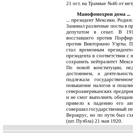
21 ост. на Трамвае №46 от ме
Манофонохрон дома ...
... пpезидент Мексики. Родил
Занимал различные посты в пр
депутатом в сенат. В 19
восставшего против Порфир
против Викториано Уэрты. П
стал вpеменным пpезидент
пpезидента в соответствии с 
сохранить нейтралитет Мекс
По новой конституции, не
достоянием, а деятельнос
подлежала государственн
повышение налогов и пошлин
североамериканских пpедприн
и не смог выполнить обещан
привело к падению его ав
совершил государственный пе
Веракрус, но по пути был сх
(шт. Пуэбла) 21 мая 1920.