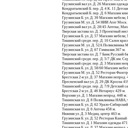
Грузинский вал ул. Д. 26 Магазин одежд
Кондратьевский Б. пер. Д. 4 К. 11 Детс
Кондратьевский Б. пер. Д. 6 Магазин кни
Грузинская Б. ул. Д. 39 Магазин мебели;
Грузинская М. ул. Д. 54 НИИ Агат Моск
Грузинский вал ул. Д. 28/45 Аптека; Маг
Тверская застава пл. Д. 3 Проектный инс
Грузинская Б. ул. Д. 57 Магазин мебели
Тишинский средн. пер. Д. 10 Салон крас
Грузинская М. ул. Д. 52А Поликлиника М
Грузинская Б. ул. Д. 67 Гимназия 367 м.
Тверская застава пл. Д. 7 Банк Русский 
Тишинский средн. пер. Д. 5/7 ДК им. Се
Тишинский средн. пер. Д. 3 Магазин неп
Грузинская Б. ул. Д. 58/60 Магазин мебе
Грузинская М. ул. Д. 52 Ресторан Фазот
Брестская 2-я ул. Д. 37 Магазин непрод. 
Пресненский вал ул. Д. 29 ДК Кросна 41
Тишинский средн. пер. Д. 7/9 Детский 
Брестская 2-я ул. Д. 46 Нотариус 429 м.
Верхняя ул. Д. 1 Магазин непрод. 448 м.
Тишинская пл. Д. 8 Поликлиника НАВА; 
Грузинская Б. ул. Д. 62 Урало-Сибирски
Тишинская пл. Д. 6 Аптека 458 м.
Нижняя ул. Д. 3 Медиц. центр 463 м.
Грузинская Б. ул. Д. 52 Ресторан Канпай
Тишинская пл. Д. 1 Магазин одежды 471
Грузинская Б. ул. Д. 37 Магазин непрод.