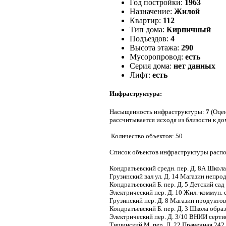
Год постройки:
1963
Назначение:
Жилой
Квартир:
112
Тип дома:
Кирпичный
Подъездов:
4
Высота этажа:
290
Мусоропровод:
есть
Серия дома:
нет данных
Лифт:
есть
Инфраструктура:
Насыщенность инфраструктуры:
7
(Оцен
рассчитывается исходя из близости к до
Количество объектов: 50
Список объектов инфраструктуры распо
Кондратьевский средн. пер. Д. 8А Школа
Грузинский вал ул. Д. 14 Магазин непро
Кондратьевский Б. пер. Д. 5 Детский сад
Электрический пер. Д. 10 Жил.-коммун. 
Грузинский пер. Д. 8 Магазин продукто
Кондратьевский Б. пер. Д. 3 Школа образо
Электрический пер. Д. 3/10 ВНИИ серт
Тишинский М. пер. Д. 22 Прачечная 242