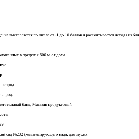
енка выставляется по шкале от -1 до 10 баллов и рассчитывается исходя из бли
ложенных в пределах 600 м. от дома
риус
тр
н непрод.
 непрод.
ерегательный банк; Магазин продуктовый
асоты
199
тский сад №232 (компенсирующего вида, для глухих