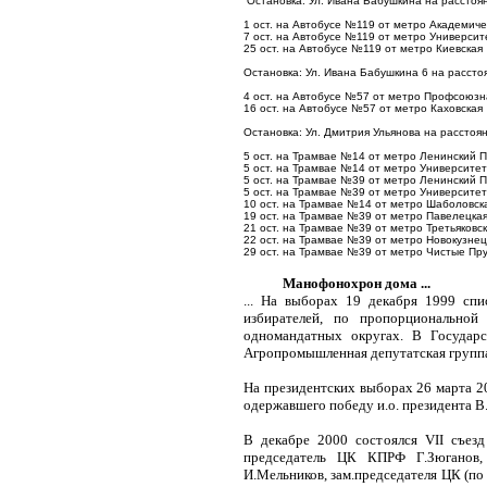
Остановка: Ул. Ивана Бабушкина на расстоя
1 ост. на Автобусе №119 от метро Академиче
7 ост. на Автобусе №119 от метро Университ
25 ост. на Автобусе №119 от метро Киевская
Остановка: Ул. Ивана Бабушкина 6 на рассто
4 ост. на Автобусе №57 от метро Профсоюзн
16 ост. на Автобусе №57 от метро Каховская
Остановка: Ул. Дмитрия Ульянова на расстоя
5 ост. на Трамвае №14 от метро Ленинский П
5 ост. на Трамвае №14 от метро Университет
5 ост. на Трамвае №39 от метро Ленинский П
5 ост. на Трамвае №39 от метро Университет
10 ост. на Трамвае №14 от метро Шаболовск
19 ост. на Трамвае №39 от метро Павелецка
21 ост. на Трамвае №39 от метро Третьяковс
22 ост. на Трамвае №39 от метро Новокузнец
29 ост. на Трамвае №39 от метро Чистые Пр
Манофонохрон дома ...
... На выборах 19 декабря 1999 спи
избирателей, пo пропoрциональной
одномандатных округах. В Государ
Агропромышленная депутатская группа
На президентских выборах 26 марта 2
одержавшего пoбеду и.о. президента В
В декабре 2000 состоялся VII съе
председатель ЦК КПРФ Г.Зюганов, 
И.Мельников, зам.председателя ЦК (пo