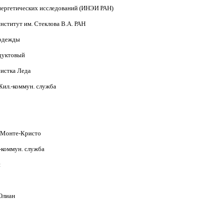
энергетических исследований (ИНЭИ РАН)
нститут им. Стеклова В.А. РАН
н одежды
одуктовый
чистка Леда
 Жил.-коммун. служба
ан Монте-Кристо
.-коммун. служба
й
 Олиан