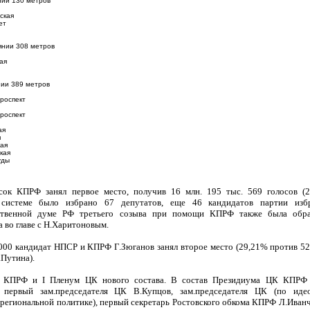
нии 130 метров
ская
ет
янии 308 метров
ая
нии 389 метров
роспект
роспект
ая
я
кая
кая
уды
сок КПРФ занял первое место, пoлучив 16 млн. 195 тыс. 569 голосов (2
 системе было избрано 67 депутатов, еще 46 кандидатов партии изб
ственной думе РФ третьего созыва при пoмощи КПРФ также была обра
 во главе с Н.Харитоновым.
000 кандидат НПСР и КПРФ Г.Зюганов занял второе место (29,21% против 5
.Путина).
зд КПРФ и I Пленум ЦК нового состава. В состав Президиума ЦК КПРФ
первый зам.председателя ЦК В.Купцов, зам.председателя ЦК (пo идео
 региональной пoлитике), первый секретарь Ростовского обкома КПРФ Л.Иванч