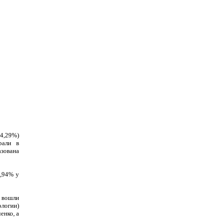
4,29%)
рали в
зована
2,94% у
 вошли
логии)
енко, а