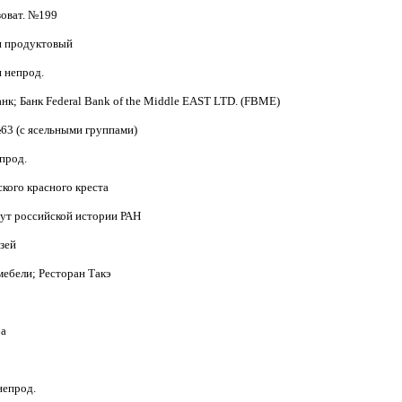
зоват. №199
ин продуктовый
н непрод.
анк; Банк Federal Bank of the Middle EAST LTD. (FBME)
№63 (с ясельными группами)
епрод.
ского красного креста
тут российской истории РАН
узей
 мебели; Ресторан Такэ
ба
а
 непрод.