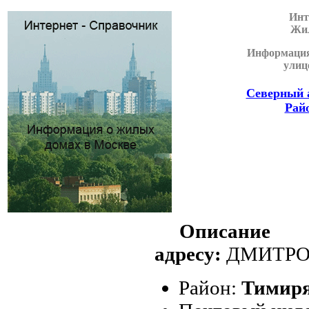
Инт
Жил
Информация
улиц
Северный 
Рай
Описани
адресу:
ДМИТРОВ
Район:
Тимиря