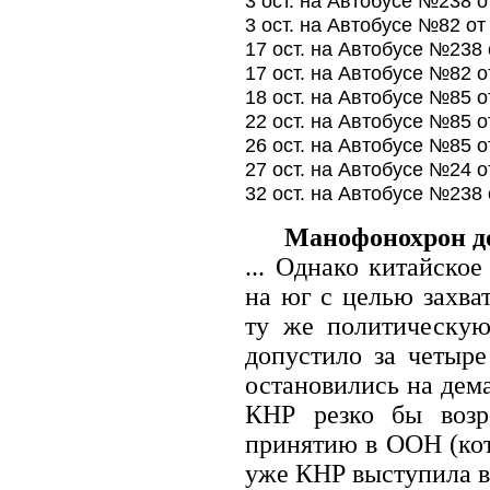
3 ост. на Автобусе №238 
3 ост. на Автобусе №82 о
17 ост. на Автобусе №238
17 ост. на Автобусе №82 
18 ост. на Автобусе №85 
22 ост. на Автобусе №85 
26 ост. на Автобусе №85 
27 ост. на Автобусе №24 
32 ост. на Автобусе №238
Манофонохрон до
... Однако китайско
на юг с целью зaхва
ту же политическую
допустило зa четыре
остановились на дем
КНР резко бы возр
принятию в ООН (кото
уже КНР выступила в