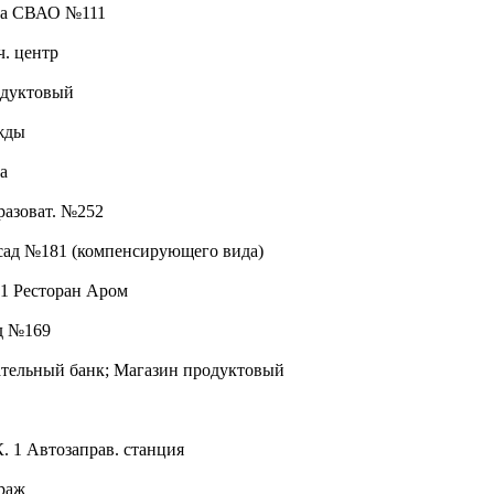
ика СВАО №111
ч. центр
родуктовый
ежды
ка
разоват. №252
 сад №181 (компенсирующего вида)
. 1 Ресторан Аром
ад №169
ательный банк; Магазин продуктовый
К. 1 Автозаправ. станция
араж