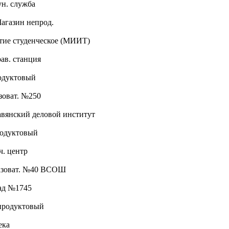
ун. служба
Магазин непрод.
тие студенческое (МИИТ)
рав. станция
родуктовый
азоват. №250
авянский деловой институт
родуктовый
ч. центр
разоват. №40 ВСОШ
сад №1745
 продуктовый
тека