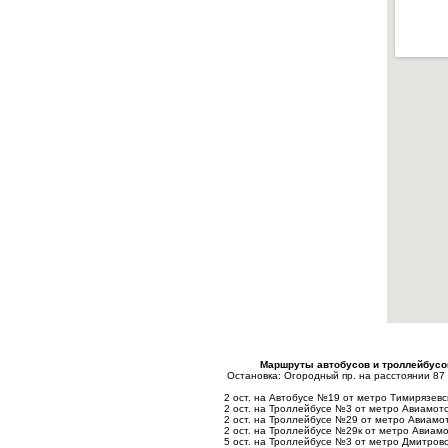
Маршруты автобусов и троллейбусов
Остановка: Огородный пр. на расстоянии 87
2 ост. на Автобусе №19 от метро Тимирязевс
2 ост. на Троллейбусе №3 от метро Авиамот
2 ост. на Троллейбусе №29 от метро Авиамо
2 ост. на Троллейбусе №29к от метро Авиам
5 ост. на Троллейбусе №3 от метро Дмитровс