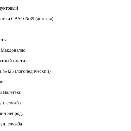
одуктовый
линика СВАО №39 (детская)
я
соты
н Макдоналдс
ектный инстит.
ад №425 (логопедический)
ели
ом Валетэкс
ун. служба
азин непрод.
мун. служба