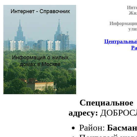
Инте
Жил
Информация
ули
Центральный
Р
Специально
адресу:
ДОБРОСЛ
Район:
Басма