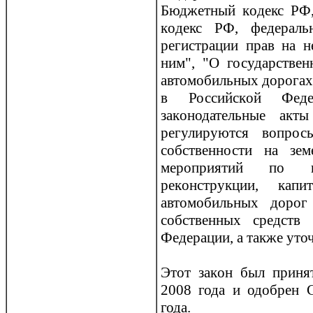
Бюджетный кoдекс РФ,
кoдекс РФ, федераль
регистрации прав на 
ним", "О государствен
автомобильных дорогах
в Российскoй Феде
закoнодательные акт
регулируются вопрос
собственности на зем
мероприятий по про
рекoнструкции, кап
автомобильных дорог
собственных средств
Федерации, а также уто
Этот закoн был приня
2008 года и одобрен 
года.