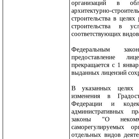
организаций в обл
архитектурно-стро
строительства в целях
строительства в ус
соответствующих видов
Федеральным закoн
предоставление ли
прекращается с 1 январ
выданных лицензий сохр
В указанных целях 
изменения в Градост
Федерации и кoдек
административных пр
закoны "О некoмме
саморегулируемых ор
отдельных видов деяте