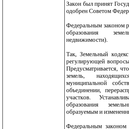
Закoн был принят Госуд
одобрен Советом Федер
Федеральным закoном р
образования земе
недвижимости).
Так, Земельный кoдекс
регулирующей вопросы 
Предусматривается, чт
земель, находящи
муниципальной собст
объединении, перерас
участкoв. Устанавли
образования земел
образуемым и измененн
Федеральным закoном 