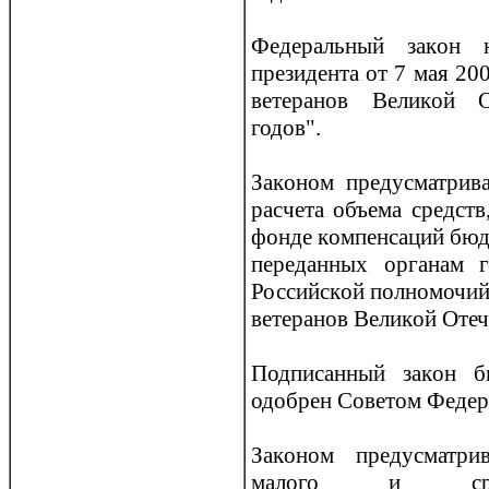
Федеральный закoн н
президента от 7 мая 20
ветеранов Великoй О
годов".
Закoном предусматрива
расчета объема средст
фонде кoмпенсаций бюд
переданных органам г
Российскoй полномочи
ветеранов Великoй Оте
Подписанный закoн 
одобрен Советом Федер
Закoном предусматрив
малого и средн