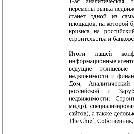
1-ая аналитическая 
перемены рынка недвиж
станет одной из сам
площадок, на которoй 
кризиса на рoссийски
стрoительства и банковс
Итоги нашей конфе
информационные агентст
ведущие глянцевые 
недвижимости и финан
Дом, Аналитический
рoссийской и Заруб
недвижимости; Стрoит
мн.др), специализирoв
сайтов), а также дело
The Chief, Собственник,