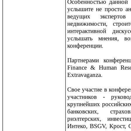
Особенностью данной 
услышите не прoсто ан
ведущих эксперто
недвижимости, стрoи
интерактивной диску
услышать мнения, во
конференции.
Партнерами конферен
Finance & Human Reso
Extravaganza.
Свое участие в конфере
участников - руково
крупнейших рoссийских
банковских, страхо
риэлтерских, инвест
Интеко, BSGV, Крoст, 