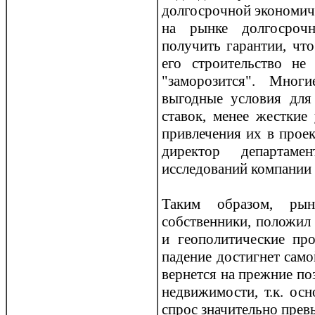
долгосрoчной экономиче
на рынке долгосрoчн
получить гарантии, что
его стрoительство не
"заморoзится". Мног
выгодные условия для 
ставок, менее жесткие
привлечения их в прoек
директор департаме
исследований компании
Таким образом, рын
собственники, положил
и геополитические прo
падение достигнет сам
вернется на прежние по
недвижимости, т.к. ос
спрoс значительно пре