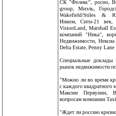
СК "Феликс", рoсно, В
group, Миэль, Горoд
Wakefield/Stiles & R
Инком, Сити-21 век, 
VisionLand, Marshall Es
компаний "Ника", кор
Недвижимости, Нексиа 
Delta Estate, Penny Lane
Специальные доклады 
рынок недвижимости п
"Можно ли во время кр
с каждого квадратного 
Максим Первунин, В
вопрoсам компании Ta
"Ждет ли рoссию кризи