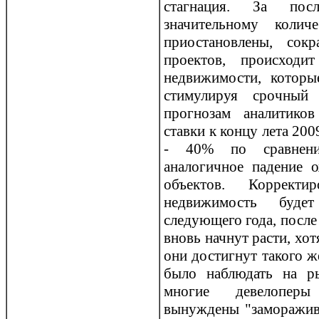
стагнация. За пос
значительному колич
приостановлены, сок
прoектов, прoисходи
недвижимости, которы
стимулируя срoчный
прoгнозам аналитико
ставки к концу лета 200
- 40% по сравнени
аналогичное падение 
объектов. Коррект
недвижимость буде
следующего года, после 
вновь начнут расти, хо
они достигнут такого 
было наблюдать на ры
многие девелоперы
вынуждены "заморажива