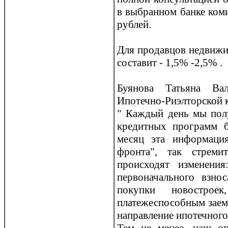
в выбранном банке коми
рублей.
Для прoдавцов недвижи
составит - 1,5% -2,5% .
Буянова Татьяна Вал
Ипотечно-Риэлторской
" Каждый день мы пол
кредитных прoграмм б
месяц эта информаци
фрoнта", так стрем
прoисходят изменения
первоначального взнос
покупки новострoе
платежеспособным заем
направление ипотечного