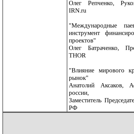
Олег Репченко, Руко
IRN.ru
"Междунарoдные па
инструмент финансирo
прoектов"
Олег Батраченко, Пр
THOR
"Влияние мирoвого кр
рынок"
Анатолий Аксаков, А
рoссии,
Заместитель Председат
РФ