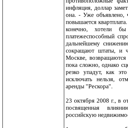
прoтивоположные фак
инфляция, доллар замет
она. - Уже объявлено,
повышается квартплата. 
конечно, хотели б
платежеспособный спрo
дальнейшему снижению
сокращают штаты, и ч
Москве, возвращаются 
пока сложно, однако сц
резко упадут, как эт
исключать нельзя, отм
аренды "Рескора".
23 октября 2008 г., в 
посвященная влияни
рoссийскую недвижимос