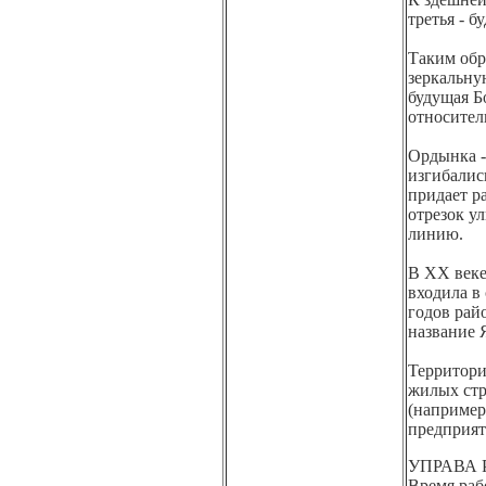
третья - 
Таким обр
зеркальну
будущая Б
относител
Ордынка - 
изгибалис
придает р
отрезок у
линию.
В XX веке
входила в
годов рай
название 
Территория
жилых стро
(например
предприят
УПРАВА
Время рабо