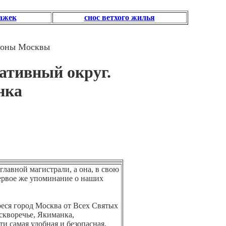
тажек
снос ветхого жилья
йоны Москвы
тивный округ.
нка
главной магистрали, а она, в свою
Первое же упоминание о наших
реся город Москва от Всех Святых
оскворечье, Якиманка,
ти самая удобная и безопасная,