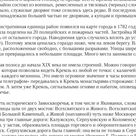
район состоял из военных, ремесленных и тягловых (черных) слоб
было, служилые дворяне тоже селились здесь редко. В последую
ринадлежали большей частью не дворянам, а купцам и промыш
истративная единица район появился на карте города в 1782 год
ла поделена на 20 полицейских и пожарных частей. Застройка 
ь от остального города. Наводнения здесь случались вплоть до 
е). Поэтому земля ценилась гораздо ниже, чем на левом берегу.
, расположенные свободно, с большими разрывами. Улицы шире
ки превращались в небольшие площади. Много места занимали с
я полоса до начала XIX века не имела строений. Можно говорит
 которая позволяла видеть Кремль из любой ее точки: с каланчей
з каждого мезонина. Это имело огромное значение в часы военн
 телеграфом» передавались в Кремль монастырями-сторожами:
. А затем уже Кремль, сигнальными огнями и набатом, оповещ
ечье.
ть исторического Замоскворечья, в том числе и Якиманки, сложи
лицы шли от двух мостов: Всехсвятского и Живого. Всехсвятски
Большой Каменный, а Живой (наплавной) чуть ниже Москворец
на три главные дороги: Калужскую, Серпуховскую и Коломенску
, у застав, образовались площади торгового и оборонительного 
к. Серпуховская дорога была главной: она вела не только в Серп
 заставе сходились обе дороги от мостов (будущие Б. Полянка и