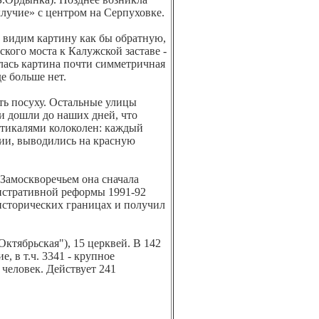
хлучие» с центром на Серпуховке.
 видим картину как бы обратную,
кого моста к Калужской заставе -
лась картина почти симметричная
е больше нет.
сть посуху. Остальные улицы
 и дошли до наших дней, что
тикалями колоколен: каждый
ции, выводились на красную
 Замоскворечьем она сначала
нистративной реформы 1991-92
исторических границах и получил
Октябрьская"), 15 церквей. В 142
, в т.ч. 3341 - крупное
 человек. Действует 241