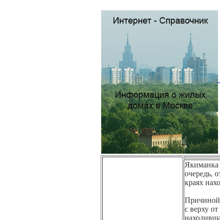
Якиманка 
очередь, 
краях нах
Причиной 
с верху от
находившая