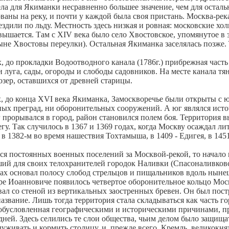
ела для Якиманки несравненно большее значение, чем для осталь
ваны на реку, и почти у каждой была своя пристань. Москва-рек
ездили по льду. Местность здесь низкая и ровная: московские хо
вышается. Там с XIV века было село Хвостовское, упомянутое в
(ныне Хвостовы переулки). Остальная Якиманка заселялась позже
, до прокладки Водоотводного канала (1786г.) прибрежная часть
и луга, сады, огороды и слободы садовников. На месте канала т
озер, оставшихся от древней старицы.
, до конца XVI века Якиманка, Замоскворечье были открыты с ю
ных преград, ни оборонительных сооружений. А юг являлся ист
г прорывался в город, район становился полем боя. Территория в
егу. Так случилось в 1367 и 1369 годах, когда Москву осаждал л
 в 1382-м во время нашествия Тохтамыша, в 1409 - Едигея, в 14
тся постоянных военных поселений за Москвой-рекой, то начало 
ий для своих телохранителей городок Наливки (Спасоналивковс
дах основал полосу слобод стрельцов и пищальников вдоль ныне
е Иоанновиче появилось четвертое оборонительное кольцо Мос
ал со стеной из вертикальных заостренных бревен. Он был постро
азвание. Лишь тогда территория стала складываться как часть го
 обусловленная географическими и историческими причинами, пр
дней. Здесь селились те слои общества, чьим делом было защищат
луживать и кормить столицу, и, прежде всего, Кремль, великокня