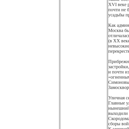
XVI веке 
почти не 
усадьбы п
Как админ
Москва бы
отличалас
(в XX век
невысокие
перекрест
Прибрежна
застройки,
и почти и
«огненным
Симоновым
Замосквор
Уличная се
Главные у
нынешний 
выходили 
Скородома
сборы войс
К здешней