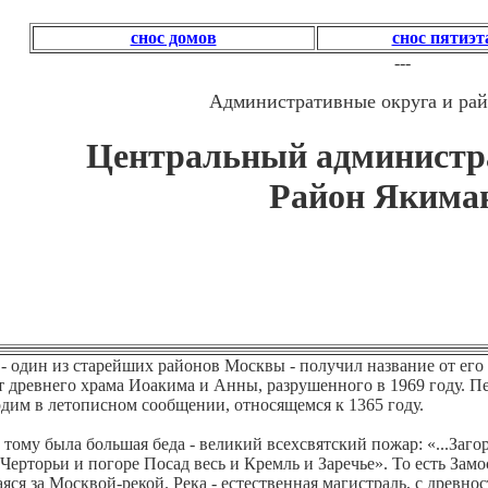
снос домов
снос пятиэ
---
Административные округа и ра
Центральный администра
Район Якима
- один из старейших районов Москвы - получил название от его 
от древнего храма Иоакима и Анны, разрушенного в 1969 году. 
одим в летописном сообщении, относящемся к 1365 году.
тому была большая беда - великий всехсвятский пожар: «...Заго
 Черторьи и погоре Посад весь и Кремль и Заречье». То есть Зам
ся за Москвой-рекой. Река - естественная магистраль, с древнос