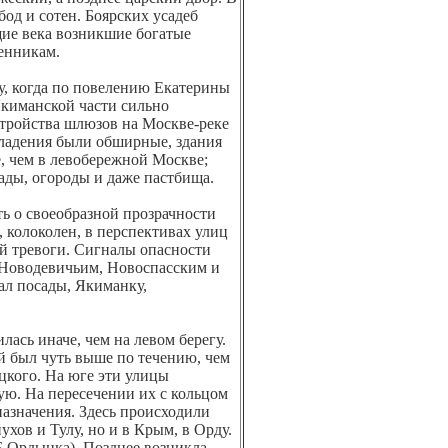
од и сотен. Боярских усадеб
щие века возникшие богатые
ленникам.
у, когда по повелению Екатерины
Якиманской части сильно
устройства шлюзов на Москве-реке
 Владения были обширные, здания
, чем в левобережной Москве;
ады, огороды и даже пастбища.
ь о своеобразной прозрачности
, колоколен, в перспективах улиц
ой тревоги. Сигналы опасности
 Новодевичьим, Новоспасским и
ал посады, Якиманку,
лась иначе, чем на левом берегу.
й был чуть выше по течению, чем
кого. На юге эти улицы
ю. На пересечении их с кольцом
назначения. Здесь происходили
ухов и Тулу, но и в Крым, в Орду.
 Б.Ордынка). Позднее возникла