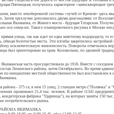
будущая Пятницкая; получилось характерное «замоскворецкое тре
азом, вместо левобережной системы «лучей от Кремля» здесь мы
ю. Затем трехлучие дополнилось двумя диагоналями: от Всехсвятс
ольшая Якиманка, от Живого моста - будущая Татарская. Получи
ьно оси север-юг. Такого планировочного рисунка в Москве нигд
прямая улица, так как идет по едва заметному водоразделу, то е
ь, обходя болотистые места. Эти изгибы закрепились застройкой
айону исключительную живописность. Повороты отмечались вер
лицы был ориентирован на храм. Колокольни, по здешней тради
 Якиманская часть просуществовала до 1918. Вместе с соседним
 состав Ленинского района, затем Октябрьского. Во время адми
он по инициативе местной общественности был восстановлен в 
Якиманка.
 района - 375 га; в нем 15 улиц, 2 станции метро ("Полянка" и "
ениях проживают 21,4 тыс. человек. В районе 11341 предприятие
, кондитерская фабрика "Ударница"), на которых заняты 150 тыс.
ие потребительского рынка.
 РАЙОНА ЯКИМАНКА
ты: 9.00-18.00, пт. 9.00-16.45, обед 12.00-12.45