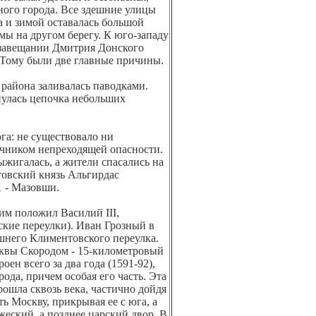
ного города. Все здешние улицы
а и зимой оставалась большой
лмы на другом берегу. К юго-западу
 завещании Дмитрия Донского
. Тому были две главные причины.
 района заливалась паводками.
янулась цепочка небольших
га: не существовало ни
очником непреходящей опасности.
ыжигалась, а жители спасались на
итовский князь Альгирдас
51 - Мазовши.
им положил Василий III,
кие переулки). Иван Грозный в
шнего Климентовского переулка.
квы Скородом - 15-километровый
ен всего за два года (1591-92),
рода, причем особая его часть. Эта
ошла сквозь века, частично дойдя
ь Москву, прикрывая ее с юга, а
жеский, а позднее царский двор. В