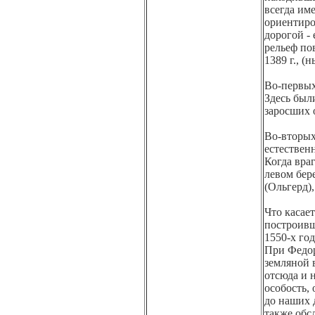
всегда им
ориентиро
дорогой - 
рельеф по
1389 г., 
Во-первых
Здесь был
заросших 
Во-вторых
естествен
Когда вра
левом бер
(Ольгерд),
Что касае
построивш
1550-х го
При Федор
земляной в
отсюда и н
особость,
до наших 
также обс