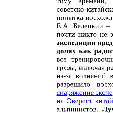
тому времени, 
советско-китайс
попытка восхожде
Е.А. Белецкий –
почти никто не з
экспедиции пред
долях как радис
все тренировоч
грузы, включая р
из-за волнений 
разрешило восх
снаряжение экспе
на Эверест кита
альпинистов.
Лу