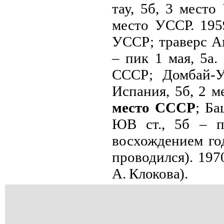
тау, 5б, 3 место
место УССР. 195
УССР; траверс Ам
– пик 1 мая, 5а. 
СССР; Домбай-Ул
Испания, 5б, 2 м
место СССР
; Ба
ЮВ ст., 5б – п
восхождением год
проводился). 197
А. Клокова)
.