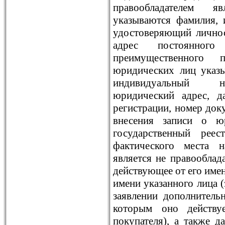
правообладателем я
указываются фамилия, и
удостоверяющий личнос
адрес постоянног
преимущественного 
юридических лиц указы
индивидуальный но
юридический адрес, д
регистрации, номер док
внесения записи о ю
государственный рее
фактического места н
является не правооблада
действующее от его имен
имени указанного лица (
заявлении дополнитель
которым оно действу
покупателя), а также д