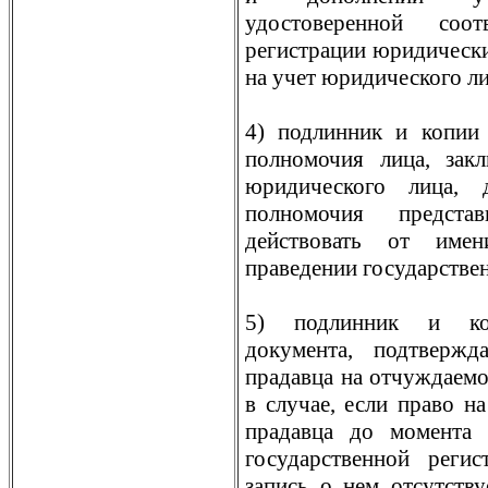
удостоверенной соо
регистрации юридически
на учет юридического ли
4) подлинник и копии
полномочия лица, зак
юридического лица, 
полномочия предста
действовать от име
праведении государстве
5) подлинник и коп
документа, подтвержд
прадавца на отчуждаемо
в случае, если право н
прадавца до момента
государственной реги
запись о нем отсутств