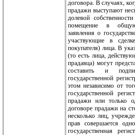
договора. В случаях, ко
прадажи выступают неск
долевой собственност
помещение в общую 
заявления о государств
участвующие в сделк
покупателя) лица. В ука
(то есть лица, действую
прадавца) могут предст
составить и подп
государственной регис
этом независимо от тог
государственной регис
прадажи или только о
договоре прадажи на ст
несколько лиц, учрежд
прав совершается одно
государственная реги