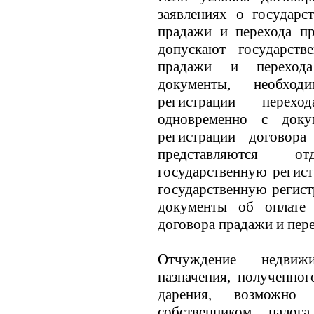
заявлениях о государс
прадажи и перехода пр
допускают государств
прадажи и перехода
документы, необход
регистрации перехо
одновременно с доку
регистрации договор
представляются о
государственную регис
государственную регист
документы об оплате 
договора прадажи и пере
Отчуждение недвиж
назначения, полученног
дарения, возможн
собственником налог