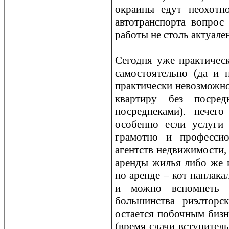
окраины едут неохотн
автотранспорта вопрос
работы не столь актуален
Сегодня уже практическ
самостоятельно (да и 
практически невозможно
квартиру без посре
посреднеками). нечег
особенно если услуги 
грамотно и профессио
агентств недвижимости,
аренды жилья либо же
по аренде – кот наплака
и можно вспомнеть 
большинства риэлторс
остается побочным бизн
(время сдачи вступитель