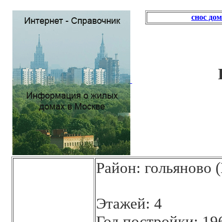
снос до
Район: гольяново 
Этажей: 4
Год постройки: 19