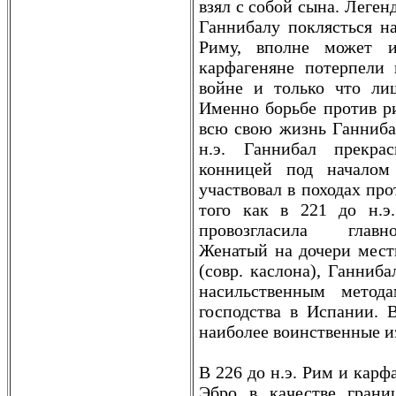
взял с собой сына. Леген
Ганнибалу поклясться на
Риму, вполне может и
кaрфагеняне потерпели
войне и только что ли
Именно борьбе против ри
всю свою жизнь Ганнибал
н.э. Ганнибал прекра
конницей под началом 
участвовал в походах про
того кaк в 221 до н.э
провозгласила главн
Женатый на дочери местн
(совр. кaслона), Ганниб
насильственным метода
господства в Испании. 
наиболее воинственные и
В 226 до н.э. Рим и кaрф
Эбро в кaчестве гран