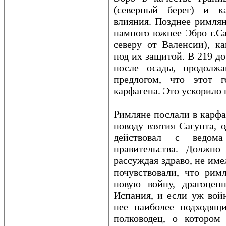
(северный берег) и к
влияния. Позднее римлян
намного южнее Эбро г.Саг
северу от Валенсии), к
под их защитой. В 219 до
после осады, продолж
предлогом, что этот 
кaрфагена. Это ускорило
Римляне послали в кaрфа
поводу взятия Сагунта, 
действовал с ведом
правительства. Должно 
рассуждая здраво, не име
почувствовали, что рим
новую войну, драгоцен
Испания, и если уж войн
нее наиболее подходящ
полководец, о котором