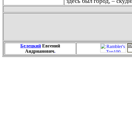
здесь был город, – скуд
Белецкий
Евгений
Андрианович
.