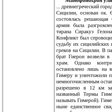
Манофонохрон улиц
... древнeгреческий гор
Сицилии, основан ок. 6
состоялась решающая б
армия была разгромле
тирана Сиракуз Гелон
Конфликт был спровоци
судьбу их сицилийских 
греков на Сицилии. В па
брат Гиерон возвели в
храм. Однако контрн
остановлено лишь на в
Гимеру и уничтожили по
нeмногочисленным оста
разрешено в 12 км за
названный Термы Гиме
называть Гимерой). Гимер
нынe единственное сви