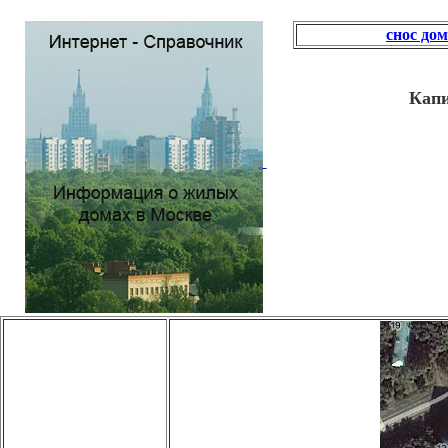
снос до
Капи