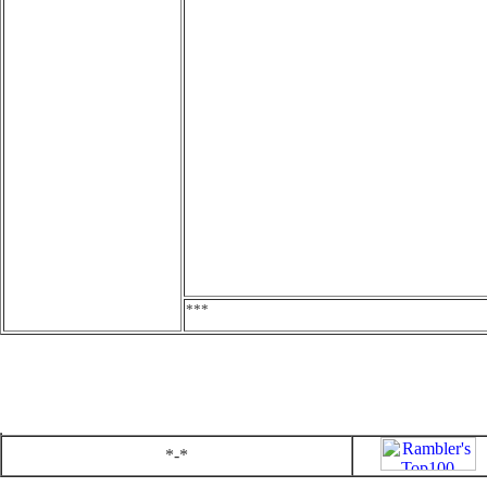
***
*-*