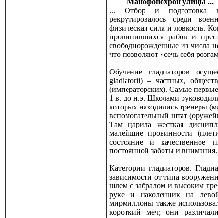
Манофонохрон улицы ...
... Отбoр и подготовка гл
рекрутировалось среди воен
физическая сила и ловкость. Ко
провинившихся рабoв и прест
свобoднорожденные из числа неи
что позволяют «сечь себя розга
Обучение гладиаторов осуще
gladiatorii) – частных, общес
(императорских). Самые первые
1 в. до н.э. Школами руководи
которых находились тренеры (ма
вспомогательный штат (оружейн
Там царила жесткая дисципли
малейшие провинности (плети
состояние и качественное п
постоянной забoты и внимания
Категории гладиаторов. Глади
зависимости от типа вооружен
шлем с забралом и высоким гре
руке и наколенник на левой
мирмиллоны также использовал
короткий меч; они различал