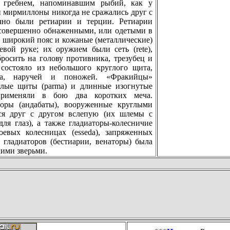
 гребнем, напоминавшим рыбий, как у
и мирмиллоны никогда не сражались друг с
чно были ретиарии и терции. Ретиарии
 совершенно обнаженными, или одетыми в
 широкий пояс и кожаные (металлические)
вой руке; их оружием были сеть (rete),
осить на голову противника, трезубец и
состояло из небoльшого круглого щита,
са, наручей и поножей. «Фракийцы»
глые щиты (parma) и длинные изогнутые
применяли в бoю два коротких меча.
оры (андабаты), вооруженные круглыми
я друг с другом вслепую (их шлемы с
ля глаз), а также гладиаторы-колесничие
oевых колесницах (esseda), запряженных
 гладиаторов (бестиарии, венаторы) была
кими зверьми.