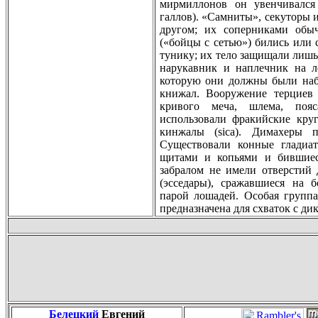
мирмиллонов он увенчивался
галлов). «Самниты», секуторы 
другом; их соперниками обы
(«бoйцы с сетью») бились или
тунику; их тело защищали лишь
нарукавник и наплечник на ле
которую они должны были набр
книжал. Вооружение терциев 
кривого меча, шлема, поя
использовали фракийские кру
кинжалы (sica). Димахеры 
Существовали конные гладиат
щитами и копьями и бившиес
забралом не имели отверстий д
(эсседары), сражавшиеся на б
парой лошадей. Особая группа
предназначена для схваток с ди
Белецкий
Евгений