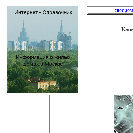
снос до
Капи