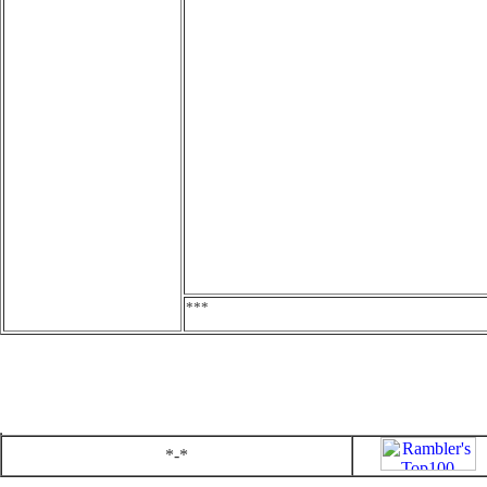
***
*-*