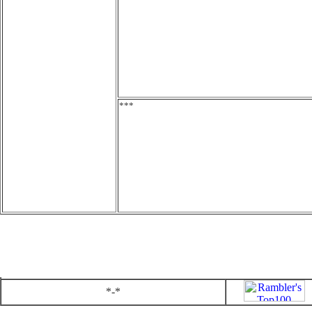
***
*-*