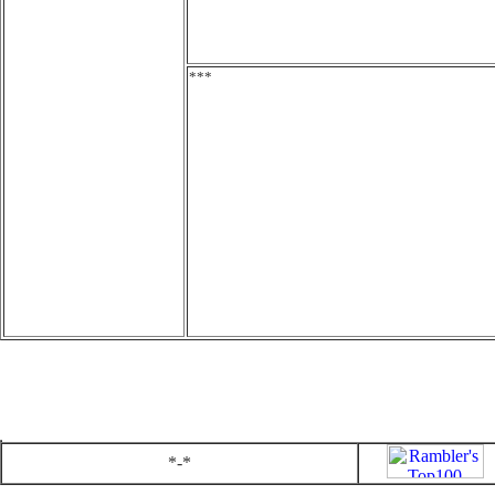
***
*-*