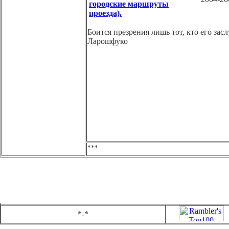
городские маршруты
проезда).
Боится презрения лишь тот, кто его зас
Ларошфуко
***
*-*