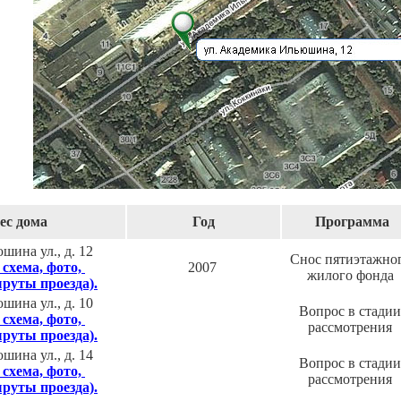
ес дома
Год
Программа
ина ул., д. 12
Снос пятиэтажно
 схема, фото,
2007
жилого фонда
руты проезда).
ина ул., д. 10
Вопрос в стадии
 схема, фото,
рассмотрения
руты проезда).
ина ул., д. 14
Вопрос в стадии
 схема, фото,
рассмотрения
руты проезда).