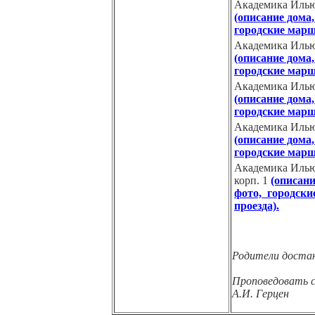
Академика Ильюш
(описание дома,
городские марш
Академика Ильюш
(описание дома,
городские марш
Академика Ильюш
(описание дома,
городские марш
Академика Ильюш
(описание дома,
городские марш
Академика Ильюш
корп. 1
(описани
фото, городск
проезда).
Родители достаю
Проповедовать с
А.И. Герцен