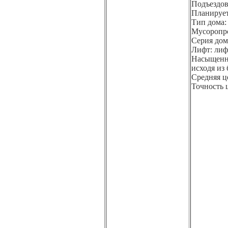
Подъездов
Планируетс
Тип дома:
Мусоропро
Серия дом
Лифт: лиф
Насыщенно
исходя из
Средняя це
Точность 