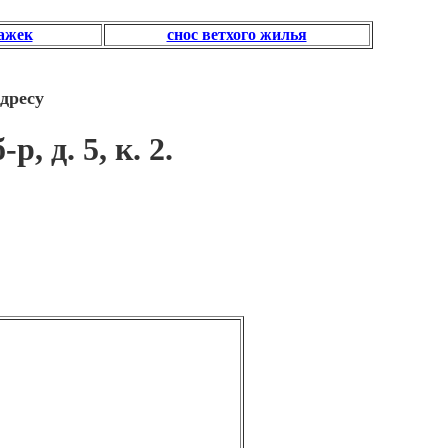
тажек
снос ветхого жилья
дресу
, д. 5, к. 2.