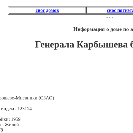
снос домов
снос пятиэ
- - -
Информация о доме по а
Генерала Карбышева б-р
орошево-Мневники (СЗАО)
индекс: 123154
ойки: 1959
е: Жилой
78