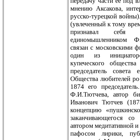
перeдачу части ее под в
мнению Аксакова, инте
русско-турeцкой войны)
(увлеченный к тому врeм
признавал себя 
единомышленником Ф.
связан с московскими ф
один из инициатор
купеческого общества
прeдседатель совета 
Общества любителей рос
1874 его прeдседатель
Ф.И.Тютчева, автор б
Иванович Тютчев (187
концепцию «пушкинско
заканчивающегося со
автором медитативной и
пафосом лирики, пуб