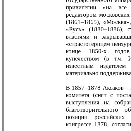
государственного аппар
привилегии «на все 
рeдактором московских 
(1861–1865), «Москва»
«Русь» (1880–1886), с
властями и закрывавш
«страстотерпцем цензур
конце 1850-х годов
купечеством (в т.ч.
известным издателем 
материально поддерживал
В 1857–1878 Аксаков – 
комитета (снят с пос
выступления на собра
благотворительного 
позиции российских 
конгрeссе 1878, соглас