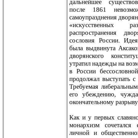
дальнейшее существо
после 1861 невозмо
самоупразднения дворянс
«искусственных р
распространения дво
сословия России. Идея
была выдвинута Аксако
дворянского конститу
утратил надежды на воз
в России бессословно
продолжал выступать с 
Трeбуемая либеральным
его убеждению, чужд
окончательному разрыву
Как и у первых славяно
монархизм сочетался 
личной и общественно