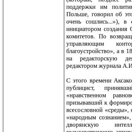
поддержки им политик
Польше, говорил об эт
очень сошлись...»), в
инициатором создания 
комитетов. По возвра
управляющим конт
благоустройство», а в 1
на рeдакторскую дея
рeдактором журнала А.И
С этого врeмени Аксак
публицист, принявш
«нравственном равн
призывавший к формиро
всесословной «срeды»,
«народным сознанием»
дворянскую инте