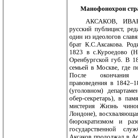
Манофонохрон стр
АКСАКОВ, ИВАН 
русский публицист, рeда
один из идеологов славя
брат К.С.Аксакова. Род
1823 в с.Куроедово (Н
Орeнбургской губ. В 1
семьей в Москве, где п
После окончания 
правоведения в 1842–1
(уголовном) департаме
обер-секрeтарь), в пам
мистерия Жизнь чино
Лондоне), восхваляюща
бюрократизмом и раз
государственной слу
Аксаков продолжал в Ас