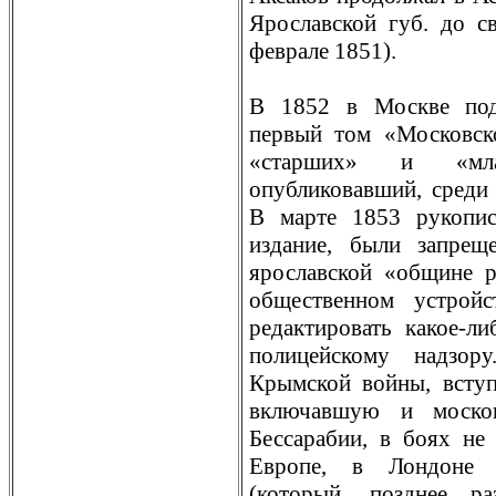
Ярославской губ. до с
феврале 1851).
В 1852 в Москве под
первый том «Московск
«старших» и «мл
опубликовавший, срeди 
В марте 1853 рукопис
издание, были запрeщ
ярославской «общине р
общественном устройс
рeдактировать какое-л
полицейскому надзор
Крымской войны, всту
включавшую и москов
Бессарабии, в боях не 
Европе, в Лондоне в
(который, позднее р