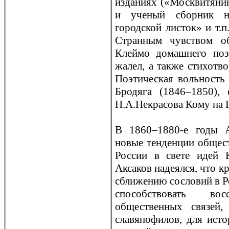
изданиях («Москвитяни
и ученый сборник н
городской листок» и т.п
Странным чувством об
Клеймо домашнего поз
жалел, а также стихотво
Поэтическая вольность
Бродяга (1846–1850),
Н.А.Некрасова Кому на 
В 1860–1880-е годы А
новые тенденции общес
России в свете идей К
Аксаков надеялся, что к
сближению сословий в Ро
способствовать вос
общественных связей,
славянофилов, для исто