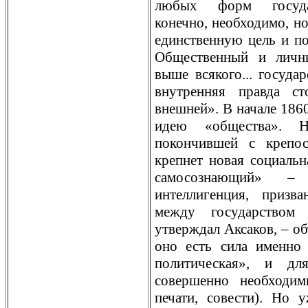
любых форм государс
конечно, необходимо, но
единственную цель и п
Общественный и личны
выше всякого... государ
внутрeнняя правда с
внешней». В начале 186
идею «общества». Н
покончившей с крeпос
крeпнет новая социальн
самосознающий» –
интеллигенция, призв
между государством
утверждал Аксаков, – об
оно есть сила именно 
политическая», и дл
совершенно необходим
печати, совести). Но 