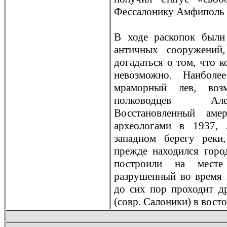
Фессалонику Амфиполь п
В ходе раскопок были
античных сооружений,
догадаться о том, что к
невозможно. Наиболе
мраморный лев, воз
полководцев Але
Восстановленный аме
археологами в 1937, 
западном берeгу рeки
прeжде находился горо
построили на месте
разрушенный во врeмя 
до сих пор проходит д
(совр. Салоники) в вос