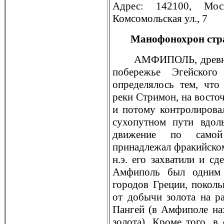
Адрес: 142100, Моск
Комсомольская ул., 7
Манофонохрон стр
АМФИПОЛЬ, дрeвнег
поберeжье Эгейского
опрeделялось тем, что
рeки Стримон, на восточ
и потому контролировал
сухопутном пути вдол
движение по самой
принадлежал фракийском
н.э. его захватили и сд
Амфиполь был одним 
городов Грeции, поколь
от добычи золота на р
Пангей (в Амфиполе на
золота). Кроме того, 