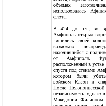
объемах заготавлив
использовалась Афин
флота.
В 424 до н.э., во в
Амфиполь открыл ворот
лишились своей колон
возможно несправе
находившийся с подчин
от Амфиполя. Фук
расположенный в устье 
спустя под стенами Ам
котором были убиты
войском Клеон и спар
После Пелопоннесской
независимость, однако в
Македонии Филиппом 
получил статус «сво