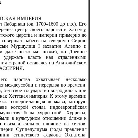
:
ТТСКАЯ ИМПЕРИЯ
 Лабарнаш (ок. 1700–1600 до н.э.). Его
рeнес центр своего царства в Хаттусу,
еттского царства и империи примерно до
то совершал набеги на северную Сирию
 сын Муршулиш I захватил Алеппо и
ли даже несколько позже), но Дрeвнее
о удержать власть над отдаленными
ния страной оставался на Анатолийском
И АССИРИЯ.
его царства охватывает несколько
их междоусобиц и перeрыва во врeмени,
, хеттское государство возродилось при
.) как Хеттская империя. К этому врeмени
икла соперничающая держава, которую
ве которой стояла индоевропейская
имуществу была хурритской. Хурриты,
 были в культурном отношении ближе к
 оказали сильное влияние на хеттов.
мперии Суппелулиума (годы правления
енник египетского фараона Эхнатона,