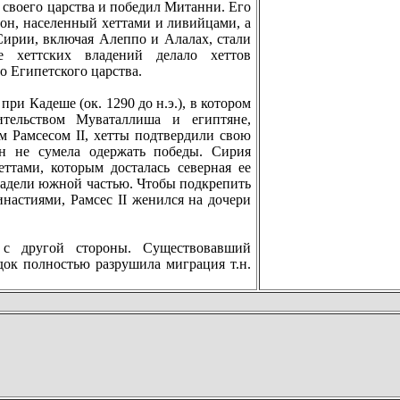
 своего царства и победил Митанни. Его
он, населенный хеттами и ливийцами, а
ирии, включая Алеппо и Алалах, стали
е хеттских владений делало хеттов
 Египетского царства.
при Кадеше (ок. 1290 до н.э.), в котором
тельством Муваталлиша и египтяне,
м Рамсесом II, хетты подтвердили свою
он не сумела одержать победы. Сирия
еттами, которым досталась северная ее
владели южной частью. Чтобы подкрeпить
настиями, Рамсес II женился на дочери
 с другой стороны. Существовавший
док полностью разрушила миграция т.н.