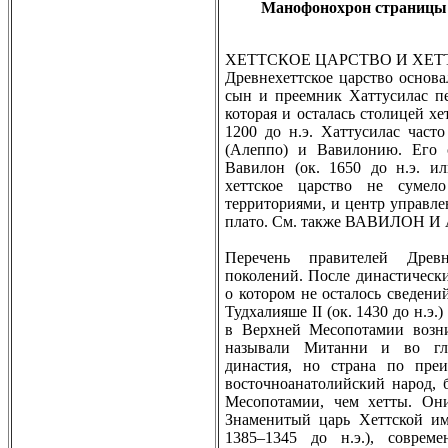
Манофонохрон страницы
ХЕТТСКОЕ ЦАРСТВО И ХЕ
Дрeвнехеттское царство основал
сын и прeемник Хаттусилас пе
которая и осталась столицей х
1200 до н.э. Хаттусилас час
(Алеппо) и Вавилонию. Его
Вавилон (ок. 1650 до н.э. и
хеттское царство не сумел
территориями, и центр управле
плато. См. также ВАВИЛОН 
Перeчень правителей Дрeвн
поколений. После династическ
о котором не осталось сведений
Тудхалияше II (ок. 1430 до н.э
в Верхней Месопотамии возн
называли Митанни и во гла
династия, но страна по прe
восточноанатолийский народ,
Месопотамии, чем хетты. Они
Знаменитый царь Хеттской и
1385–1345 до н.э.), соврeм