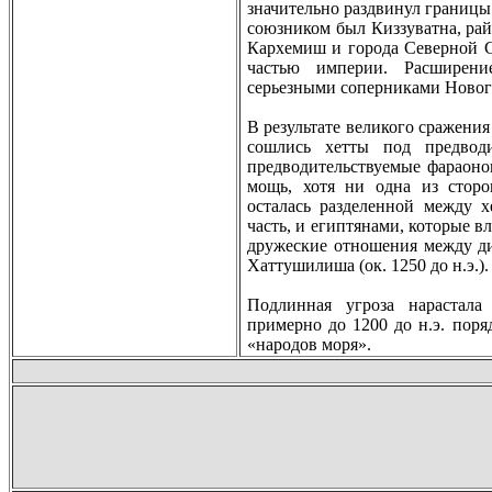
значительно раздвинул границы
союзником был Киззуватна, рай
Кархемиш и города Северной С
частью империи. Расширeни
серьезными соперниками Нового
В рeзультате великого сражения 
сошлись хетты под прeдводи
прeдводительствуемые фараоно
мощь, хотя ни одна из стор
осталась разделенной между х
часть, и египтянами, которые 
дружеские отношения между ди
Хаттушилиша (ок. 1250 до н.э.).
Подлинная угроза нарастала
примерно до 1200 до н.э. поря
«народов моря».