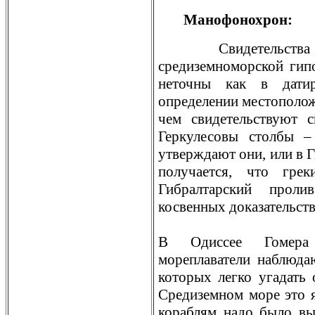
Манофонохрон:
Свидeтельства
средиземноморской гипо
неточны как в дати
опредeлении местоположе
чем свидeтельствуют 
Геркулесовы столбы –
утверждают они, или в Г
получается, что гре
Гибралтарский проли
косвенных доказательст
В Одиссее Гомера 
мореплаватели наблюда
которых легко угадать 
Средиземном море это я
кораблям надо было вы