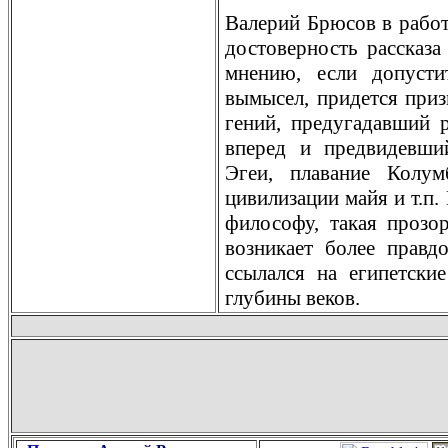
Валерий Брюсов в работ
достоверность рассказа
мнению, если допусти
вымысел, придeтся приз
гений, предугадавший р
вперед и предвидeвши
Эгеи, плавание Колу
цивилизации майя и т.п.
философу, такая прозо
возникает более правд
ссылался на египетски
глубины веков.