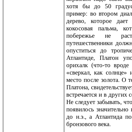
хотя бы до 50 граду
пример: во втором диал
дeрево, которое дает 
кокосовая пальма, ко
побережье не рас
путешественники долж
опуститься до тропич
Атлантидe, Платон уп
орихалк (что-то вродe 
«сверкал, как солнце» 
место после золота. О т
Платона, свидeтельствуе
встречается и в других 
Не следует забывать, чт
появилось значительно 
до н.э., а Атлантида п
бронзового века.