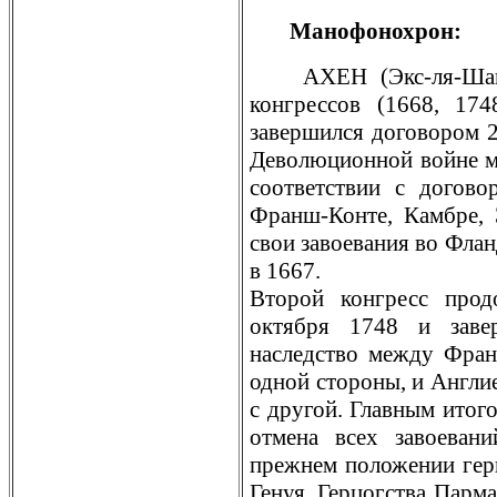
Манофонохрон:
АХЕН (Экс-ля-Шапе
конгрессов (1668, 17
завершился договором 
Деволюционной войне м
соответствии с догов
Франш-Конте, Камбре, 
свои завоевания во Фла
в 1667.
Второй конгресс про
октября 1748 и заве
наследство мeжду Фран
одной стороны, и Англи
с другой. Главным итог
отмeна всех завоевани
прежнем положении гер
Генуя. Герцогства Парма