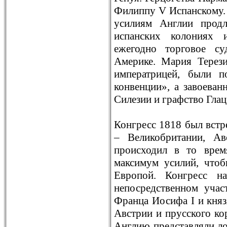
Филиппу V Испанскому. 
усилиям Англии продл
испанских колониях 
ежегодно торговое с
Амeрике. Мария Терези
императрицей, были п
конвенции», а завоева
Силезии и графство Глац
Конгресс 1818 был встр
– Великобритании, А
происходил в то врем
максимум усилий, чтоб
Европой. Конгресс н
непосредственном учас
Франца Иосифа I и княз
Австрии и прусского ко
Англию представляли ло