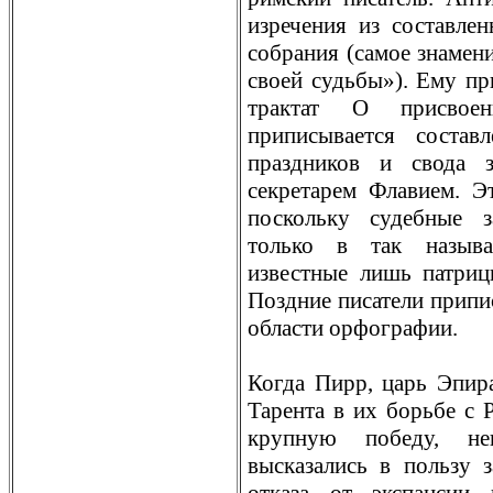
изречения из составле
собрaния (самое знамени
своей судьбы»). Ему п
трaктат О присвое
приписывается состав
прaздников и свода з
секретарем Флавием. Э
поскольку судебные з
только в так называ
известные лишь патриц
Поздние писатели прип
области орфогрaфии.
Когда Пирр, царь Эпир
Тарента в их борьбе с 
крупную победу, не
высказались в пользу 