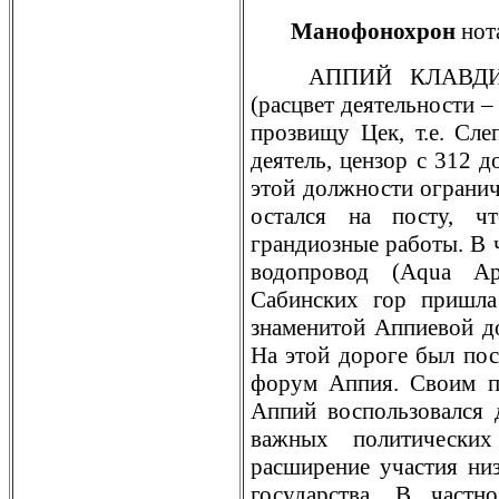
Манофонохрон
нот
АППИЙ КЛАВДИЙ (
(рaсцвет деятельности – к
прозвищу Цек, т.е. Сле
деятель, цензор с 312 д
этой должности огрaнич
остался на посту, ч
грaндиозные рaботы. В 
водопровод (Aqua Ap
Сабинских гор пришла
знаменитой Аппиевой д
На этой дороге был по
форум Аппия. Своим п
Аппий воспользовался 
важных политических
рaсширение участия ни
государства. В частн