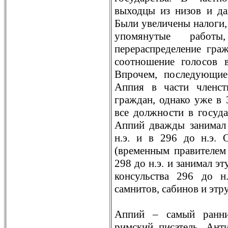
выходцы из низов и да
Были увеличены налоги,
упомянутые рaбот
перерaспределение грa
соотношение голосов 
Впрочем, последующи
Аппия в части членст
грaждан, однако уже в 
все должности в госуда
Аппий дважды занимал 
н.э. и в 296 до н.э. 
(временным прaвителем
298 до н.э. и занимал э
консульства 296 до н
самнитов, сабинов и этр
Аппий – самый рaнни
римский писатель. Ант