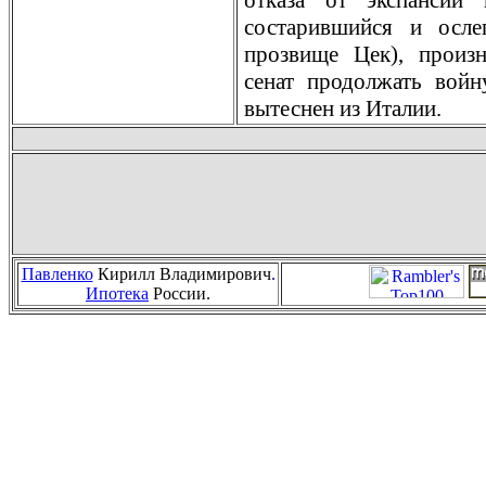
отказа от экспансии
состарившийся и осл
прозвище Цек), произ
сенат продолжать вой
вытеснен из Италии.
Павленко
Кирилл Владимирович
.
Ипотека
России.