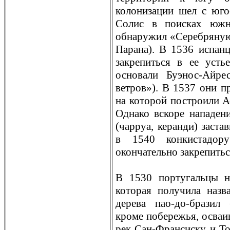
колонизации шел с юго
Солис в поисках южн
обнаружил «Серебряную 
Парана). В 1536 испан
закрепиться в ее усть
основaли Буэнос-Айре
ветров»). В 1537 они пр
на которой построили А
Однако вскоре нападен
(чарруа, керанди) заста
в 1540 конкистадор
окончательно закрепитьс
В 1530 португальцы н
которая получила назв
деревa пао-до-бразил
кроме побережья, освaи
рек Сан-Франсиску и То