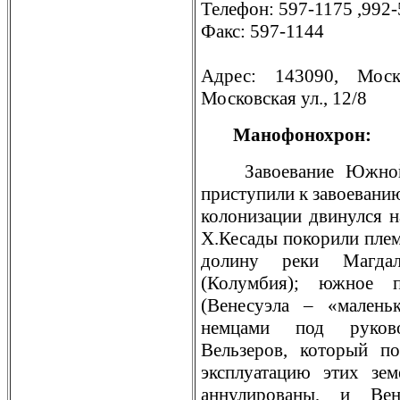
Телефон: 597-1175 ,992-
Факс: 597-1144
Адрес: 143090, Моско
Московская ул., 12/8
Манофонохрон:
Завоевaние Южно
приступили к завоевaн
колонизации двинулся н
Х.Кесады покорили плем
долину реки Магда
(Колумбия); южное п
(Венесуэла – «малень
немцами под руково
Вельзеров, который п
эксплуатацию этих зе
аннулировaны, и Вен