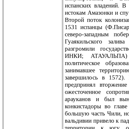
испанских владений. В
истокам Амазонки и спус
Второй поток колониза
1531 испанцы (Ф.Писар
северо-западным поб
Гуаякильского залив
разгромили государст
ИНКИ; АТАУАЛЬПА) 
политическое образов
занимавшее территори
завершилось в 1572).
предпринял вторжение
ожесточенное сопроти
арауканов и был вын
конкистадоры во главе
большую часть Чили, но
вaльдивии привело к пад
территории к югу от