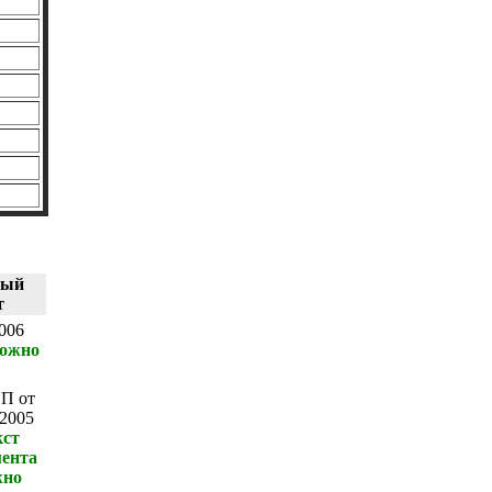
ный
т
006
можно
П от
.2005
кст
ента
жно